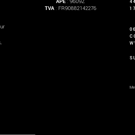
APE
: 9609Z
4
TVA
: FR90882142276
1
ur
0
C
,
W
S
Me