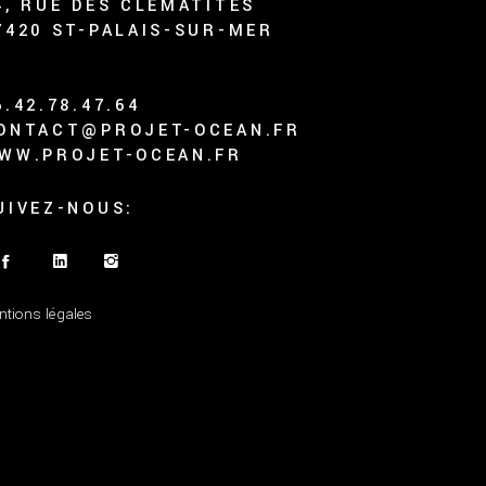
4, RUE DES CLÉMATITES
7420 ST-PALAIS-SUR-MER
6.42.78.47.64
ONTACT@PROJET-OCEAN.FR
WW.PROJET-OCEAN.FR
UIVEZ-NOUS:
ntions légales